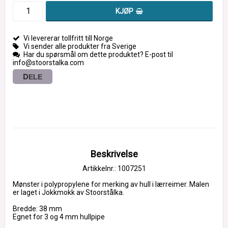
KJØP
Vi levererar tollfritt till Norge
Vi sender alle produkter fra Sverige
Har du spørsmål om dette produktet? E-post til
info@stoorstalka.com
DELE
Beskrivelse
Artikkelnr.: 1007251
Mønster i polypropylene for merking av hull i lærreimer. Malen 
er laget i Jokkmokk av Stoorstålka.
Bredde: 38 mm
Egnet for 3 og 4 mm hullpipe