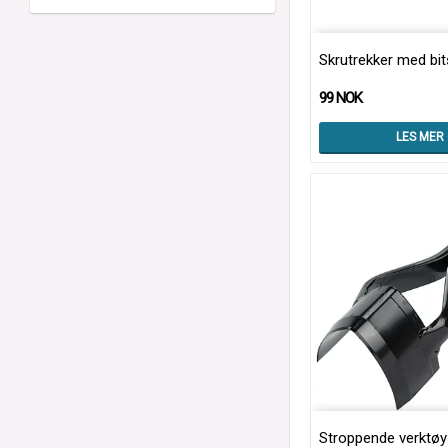
Skrutrekker med bit
99 NOK
LES MER
Stroppende verktø