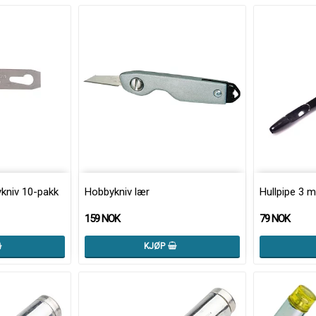
ykniv 10-pakk
Hobbykniv lær
Hullpipe 3 
159 NOK
79 NOK
KJØP