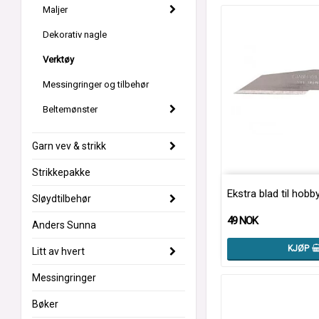
Maljer
Dekorativ nagle
Verktøy
Messingringer og tilbehør
Beltemønster
Garn vev & strikk
Strikkepakke
Ekstra blad til hobb
Sløydtilbehør
49 NOK
Anders Sunna
KJØP
Litt av hvert
Messingringer
Bøker