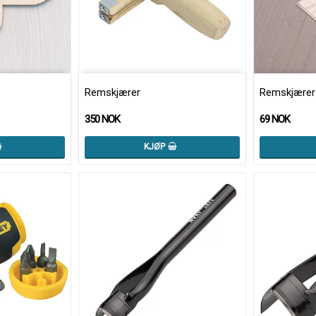
Remskjærer
Remskjærer 
350 NOK
69 NOK
KJØP