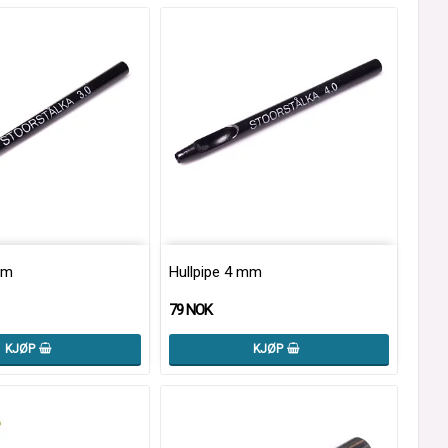
mm
Hullpipe 4 mm
79 NOK
KJØP
KJØP