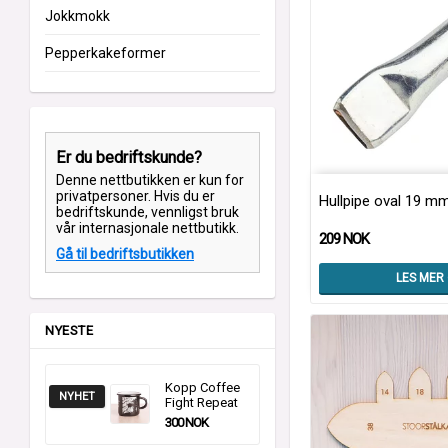
Jokkmokk
Pepperkakeformer
Er du bedriftskunde?
Denne nettbutikken er kun for
privatpersoner. Hvis du er
Hullpipe oval 19 m
bedriftskunde, vennligst bruk
vår internasjonale nettbutikk.
209 NOK
Gå til bedriftsbutikken
LES MER
NYESTE
Kopp Coffee
NYHET
Fight Repeat
300 NOK