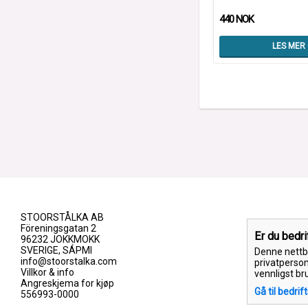
440 NOK
LES MER
STOORSTÅLKA AB
Föreningsgatan 2
Er du bedr
96232 JOKKMOKK
SVERIGE, SÁPMI
Denne nettbu
info@stoorstalka.com
privatperson
Villkor & info
vennligst br
Angreskjema for kjøp
Gå til bedrif
556993-0000