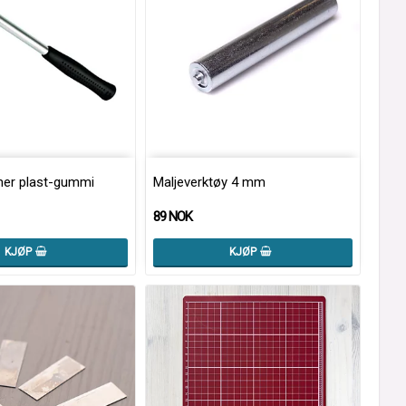
r plast-gummi
Maljeverktøy 4 mm
89 NOK
KJØP
KJØP