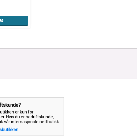
iftskunde?
tikken er kun for
er. Hvis du er bedriftskunde,
uk vår internasjonale nettbutikk.
tsbutikken