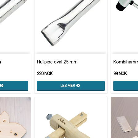
m
Hullpipe oval 25 mm
Kombihamme
220 NOK
99 NOK
LES MER