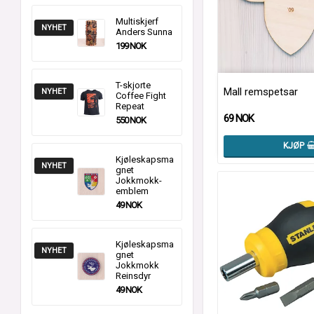
Multiskjerf
NYHET
Anders Sunna
199 NOK
T-skjorte
Mall remspetsar
NYHET
Coffee Fight
Repeat
69 NOK
550 NOK
KJØP
Kjøleskapsma
NYHET
gnet
Jokkmokk-
emblem
49 NOK
Kjøleskapsma
NYHET
gnet
Jokkmokk
Reinsdyr
49 NOK