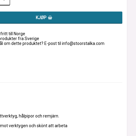
KJØP
fritt till Norge
produkter fra Sverige
l om dette produktet? E-post til info@stoorstalka.com
ttverktyg, hålpipor och remjärn.
t verktygen och skönt att arbeta 