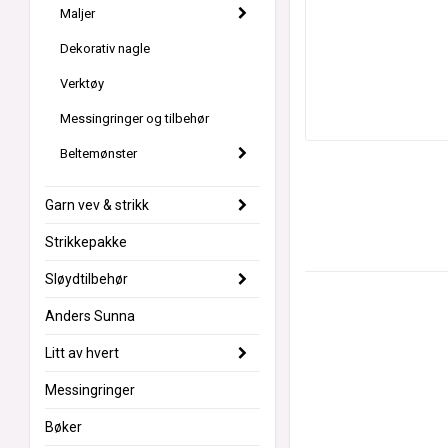
Maljer
Dekorativ nagle
Verktøy
Messingringer og tilbehør
Beltemønster
Garn vev & strikk
Strikkepakke
Sløydtilbehør
Anders Sunna
Litt av hvert
Messingringer
Bøker