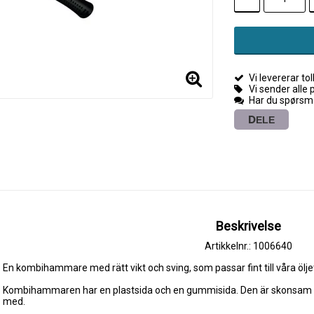
Vi levererar toll
Vi sender alle 
Har du spørsmå
DELE
Beskrivelse
Artikkelnr.: 1006640
En kombihammare med rätt vikt och sving, som passar fint till våra ölje
Kombihammaren har en plastsida och en gummisida. Den är skonsam mo
med.