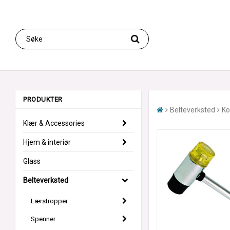
PRODUKTER
Belteverksted
Ko
Klær & Accessories
Hjem & interiør
Glass
Belteverksted
Lærstropper
Spenner