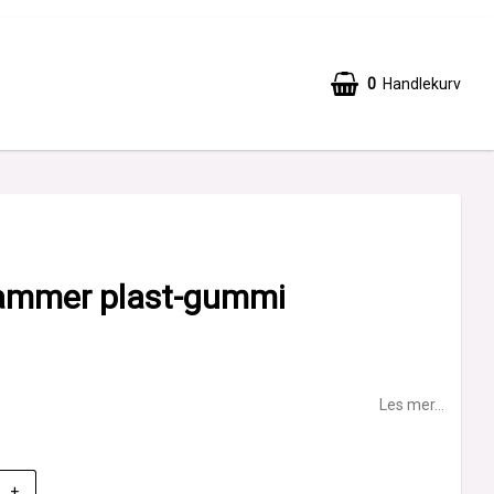
0
Handlekurv
Handlekurven din er tom
mmer plast-gummi
Les mer...
+