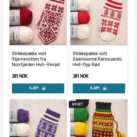
Strikkepakke vott
Strikkepakke vott
Stjernevotten fra
Saarivuoma Karesuando
Norrfjärden Hvit–Vinrød
Hvit–Dyp Rød
281 NOK
281 NOK
KJØP…
KJØP…
NYHET