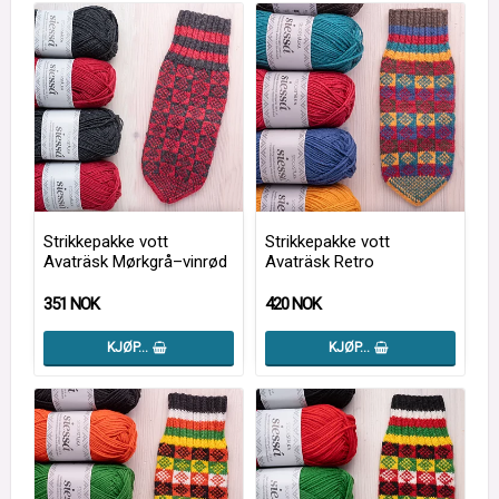
Strikkepakke vott
Strikkepakke vott
Avaträsk Mørkgrå–vinrød
Avaträsk Retro
351 NOK
420 NOK
KJØP…
KJØP…