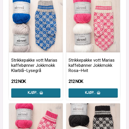
Strikkepakke vott Marias
Strikkepakke vott Marias
kaffebønner Jokkmokk
kaffebønner Jokkmokk
Klarblå–Lysegrå
Rosa–Hvit
212 NOK
212 NOK
KJØP…
KJØP…