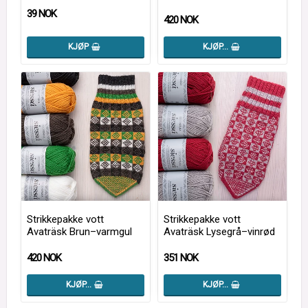
39 NOK
420 NOK
KJØP
KJØP…
Strikkepakke vott
Strikkepakke vott
Avaträsk Brun–varmgul
Avaträsk Lysegrå–vinrød
420 NOK
351 NOK
KJØP…
KJØP…