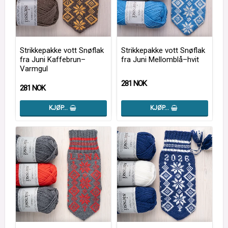
Strikkepakke vott Snøflak
Strikkepakke vott Snøflak
fra Juni Kaffebrun–
fra Juni Mellomblå–hvit
Varmgul
281 NOK
281 NOK
KJØP…
KJØP…