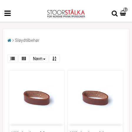
0
Sløydtilbehør
Navn