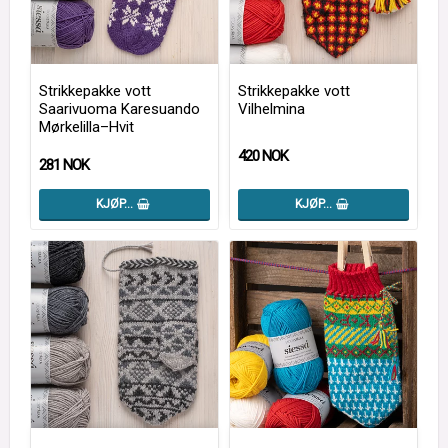
Strikkepakke vott
Strikkepakke vott
Saarivuoma Karesuando
Vilhelmina
Mørkelilla–Hvit
420 NOK
281 NOK
KJØP…
KJØP…