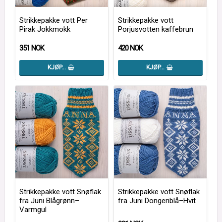
Strikkepakke vott Per
Strikkepakke vott
Pirak Jokkmokk
Porjusvotten kaffebrun
351 NOK
420 NOK
KJØP…
KJØP…
Strikkepakke vott Snøflak
Strikkepakke vott Snøflak
fra Juni Blågrønn–
fra Juni Dongeriblå–Hvit
Varmgul