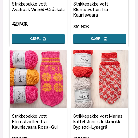
Strikkepakke vott
Strikkepakke vott
Avaträsk Vinrød–Gråskala
Blomstvotten fra
Kaunisvaara
420 NOK
351 NOK
KJØP…
KJØP…
Strikkepakke vott
Strikkepakke vott Marias
Blomstvotten fra
kaffebønner Jokkmokk
Kaunisvaara Rosa–Gul
Dyp rød–Lysegrå