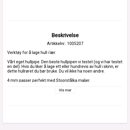
Beskrivelse
Artikkelnr.: 1005207
Verktøy for å lage hull i lær.
Vårt eget hullpipe. Den beste hullpipen vi testet (og vi har testet 
en del). Hvis du liker å lage ett eller hundrevis av hull i skinn, er 
dette hullrøret du bør bruke. Du vil ikke ha noen andre.
4 mm passer perfekt med Stoorstålka maljer.
Materiale: Stål
Vis mer