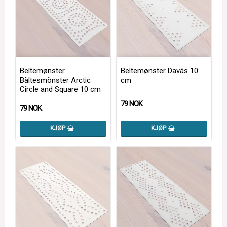
Beltemønster
Beltemønster Davás 10
Bältesmönster Arctic
cm
Circle and Square 10 cm
79 NOK
79 NOK
KJØP
KJØP