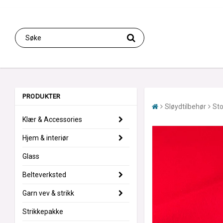
PRODUKTER
Sløydtilbehør
Sto
Klær & Accessories
Hjem & interiør
Glass
Belteverksted
Garn vev & strikk
Strikkepakke