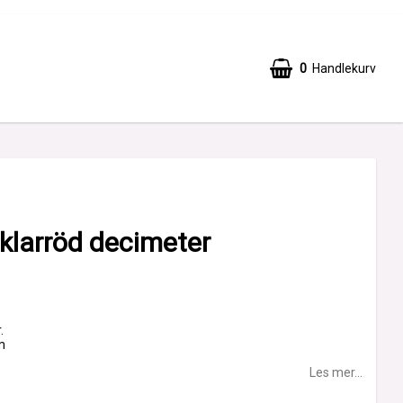
0
Handlekurv
 klarröd decimeter
.
m
Les mer...