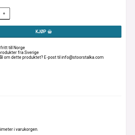
+
KJØP
fritt till Norge
produkter fra Sverige
l om dette produktet? E-post til info@stoorstalka.com
cimeter i varukorgen.