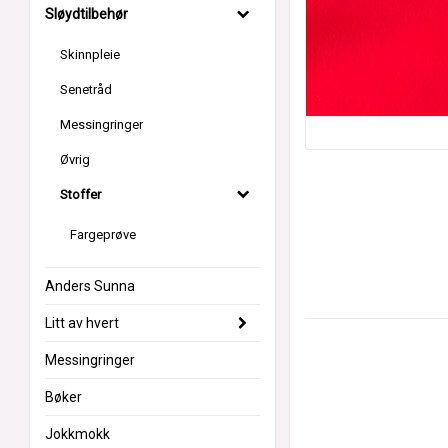
Sløydtilbehør
Skinnpleie
Senetråd
Messingringer
Øvrig
Stoffer
Fargeprøve
Anders Sunna
Litt av hvert
Messingringer
Bøker
Jokkmokk