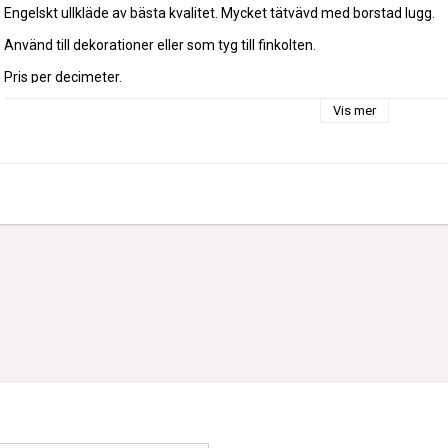
Engelskt ullkläde av bästa kvalitet. Mycket tätvävd med borstad lugg.
Använd till dekorationer eller som tyg till finkolten.
Pris per decimeter.
OBS! Ångerrätt eller bytesrätt gäller ej på tyger som vi klipper till.
Vis mer
Vikt: 340 gram/kvm
Material: 100 % merinoull
Bredd: 140-150 cm
Tillverkningsland: England
Ull från Australien, Nya Zeeland, Storbritannien (mulesingfri)