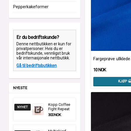
Pepperkakeformer
Er du bedriftskunde?
Denne nettbutikken er kun for
privatpersoner. Hvis du er
bedriftskunde, vennligst bruk
vår internasjonale nettbutikk.
Fargeprøve ullklede 
Gå til bedriftsbutikken
10 NOK
KJØP
NYESTE
Kopp Coffee
NYHET
Fight Repeat
300 NOK