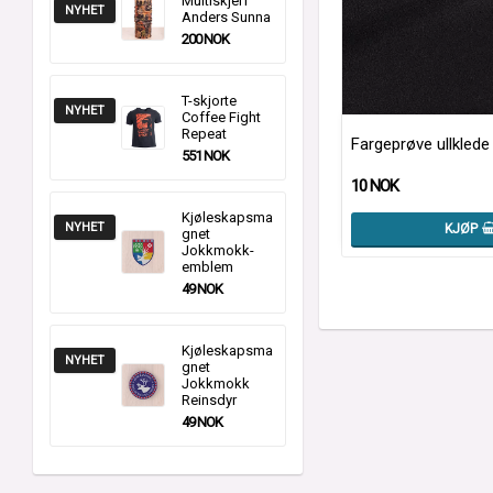
Multiskjerf
NYHET
Anders Sunna
200 NOK
T-skjorte
NYHET
Coffee Fight
Repeat
Fargeprøve ullklede
551 NOK
10 NOK
Kjøleskapsma
NYHET
KJØP
gnet
Jokkmokk-
emblem
49 NOK
Kjøleskapsma
NYHET
gnet
Jokkmokk
Reinsdyr
49 NOK