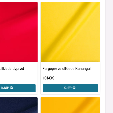
ullklede dyprød
Fargeprøve ullklede Kanarigul
10 NOK
KJØP
KJØP