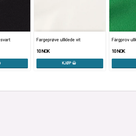
 svart
Fargeprøve ullklede vit
Färgprov ull
10 NOK
10 NOK
KJØP