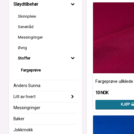
Sløydtilbehør
Skinnpleie
Senetråd
Messingringer
Øvrig
Stoffer
Fargeprøve
Fargeprøve ullklede
Anders Sunna
10 NOK
Litt av hvert
KJØP
Messingringer
Bøker
Jokkmokk