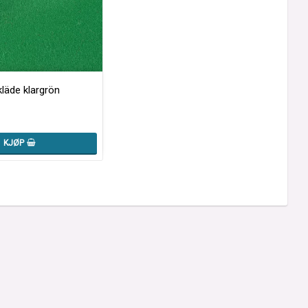
kläde klargrön
KJØP