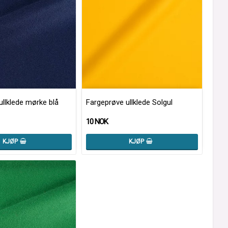
ullklede mørke blå
Fargeprøve ullklede Solgul
10 NOK
KJØP
KJØP