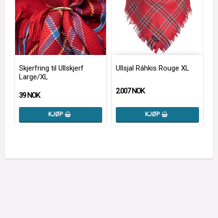
Skjerfring til Ullskjerf
Ullsjal Ráhkis Rouge XL
Large/XL
2.007 NOK
39 NOK
KJØP
KJØP