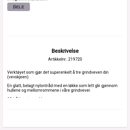
DELE
Beskrivelse
Artikkelnr.: 219720
Verktøyet som gjør det superenkelt å tre grindveven din 
(vevskjeen).
En glatt, belagt nylontråd med en løkke som lett glir gjennom 
hullene og mellomrommene i våre grindvever.
10 trådere i en pakke.
Materiale: Belagt nylontråd