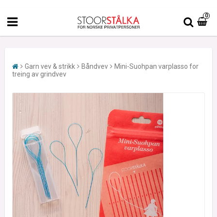
0
Garn vev & strikk
Båndvev
Mini-Suohpan varplasso for
treing av grindvev