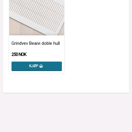
Grindvev Beaivi doble hull
250 NOK
KJØP