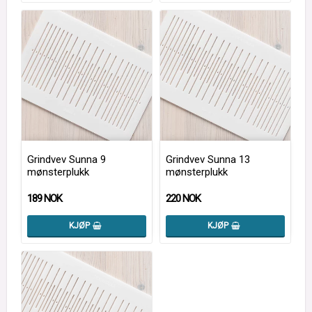
Grindvev Sunna 9
Grindvev Sunna 13
mønsterplukk
mønsterplukk
189 NOK
220 NOK
KJØP
KJØP