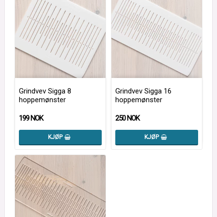
Grindvev Sigga 8
Grindvev Sigga 16
hoppemønster
hoppemønster
199 NOK
250 NOK
KJØP
KJØP