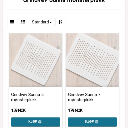
Grindvev Sunna mønsterplukk
Standard
Grindvev Sunna 5
Grindvev Sunna 7
mønsterplukk
mønsterplukk
159 NOK
179 NOK
KJØP
KJØP