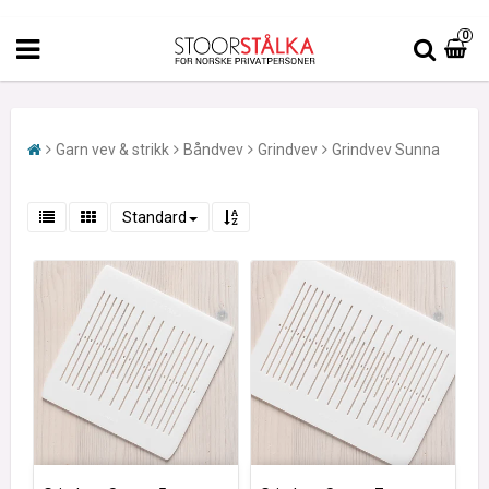
0
Garn vev & strikk
Båndvev
Grindvev
Grindvev Sunna
Standard