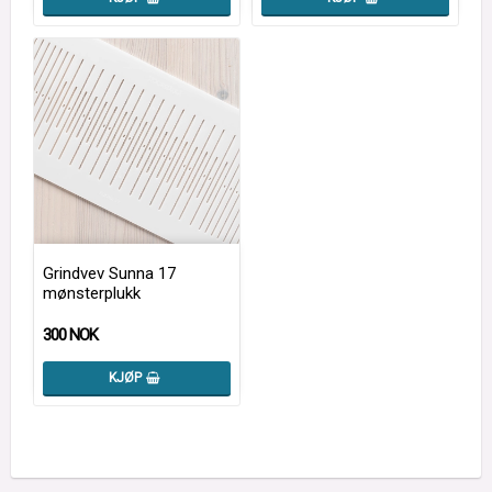
Grindvev Sunna 17
mønsterplukk
300 NOK
KJØP