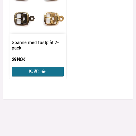
Spänne med fästplåt 2-
pack
29 NOK
KJØP…