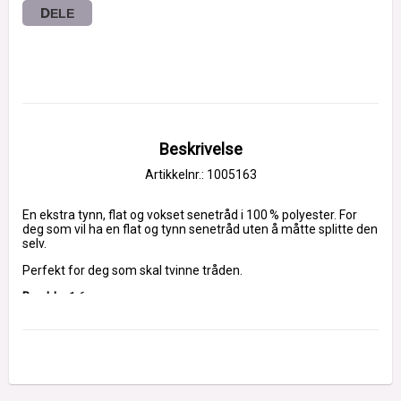
DELE
Beskrivelse
Artikkelnr.: 1005163
En ekstra tynn, flat og vokset senetråd i 100 % polyester. For 
deg som vil ha en flat og tynn senetråd uten å måtte splitte den 
selv.
Perfekt for deg som skal tvinne tråden.
Bredde:
 1,6 mm
Lengde:
 150 m