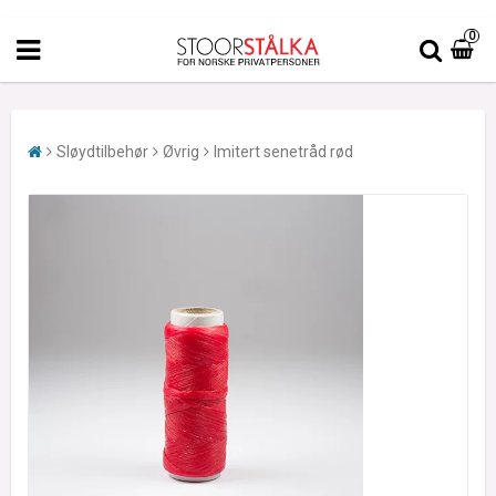
0
Sløydtilbehør
Øvrig
Imitert senetråd rød