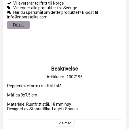
Vi levererar tollfritt till Norge
Vi sender alle produkter fra Sverige
Har du spørsmål om dette produktet? E-post til
info@stoorstalka.com
DELE
Beskrivelse
Artikkelnr.: 1007196
Pepperkakeform i rustfritt stål.
Mål: ca 9x7,5 cm
Materiale: Rustfritt stål, 18 mm høy
Designet av Stoorstålka. Laget i Spania
Dekorerte pepperkaker av: @minamagiskabakverk
Vis mer