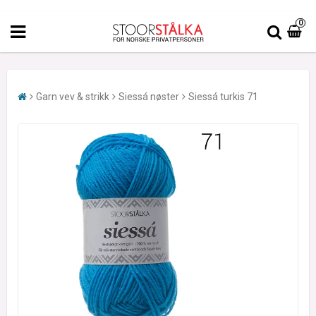
0
Garn vev & strikk
Siessá nøster
Siessá turkis 71