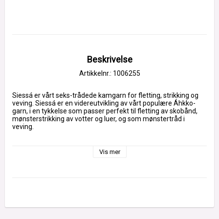
Beskrivelse
Artikkelnr.: 1006255
Siessá er vårt seks-trådede kamgarn for fletting, strikking og 
veving. Siessá er en videreutvikling av vårt populære Áhkko-
garn, i en tykkelse som passer perfekt til fletting av skobånd, 
mønsterstrikking av votter og luer, og som mønstertråd i 
veving.
Vis mer
Vårt garn er et seks-trådet kamgarn med svært lange fibre i 
100 % ull. Sterkt, fleksibelt og holdbart.
Tykkelse:
 NM 18/6 (ca. 3000 meter/kg)
Nøste:
 50 g (ca. 150 meter)