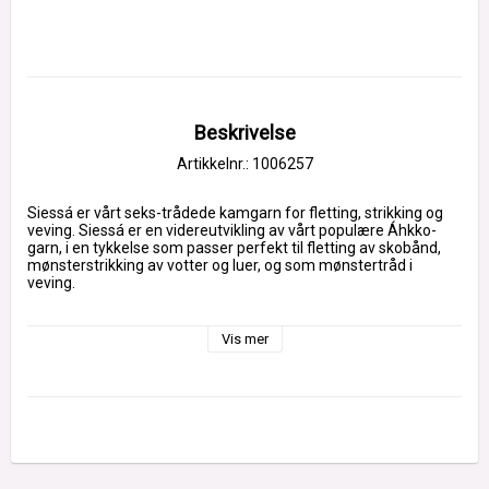
Beskrivelse
Artikkelnr.: 1006257
Siessá er vårt seks-trådede kamgarn for fletting, strikking og 
veving. Siessá er en videreutvikling av vårt populære Áhkko-
garn, i en tykkelse som passer perfekt til fletting av skobånd, 
mønsterstrikking av votter og luer, og som mønstertråd i 
veving.
Vis mer
Vårt garn er et seks-trådet kamgarn med svært lange fibre i 
100 % ull. Sterkt, fleksibelt og holdbart.
Tykkelse:
 NM 18/6 (ca. 3000 meter/kg)
Nøste:
 50 g (ca. 150 meter)