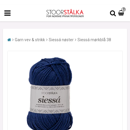
0
Garn vev & strikk
Siessá nøster
Siessá mørkblå 38