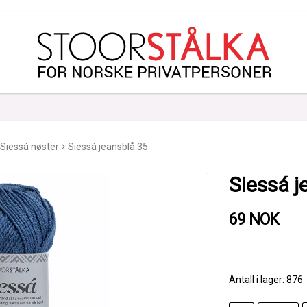
Siessá nøster
Siessá jeansblå 35
Siessá j
69 NOK
Antall i lager: 876