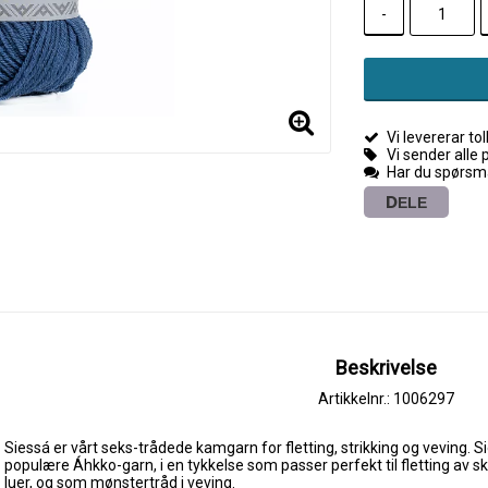
-
Vi levererar toll
Vi sender alle 
Har du spørsmå
DELE
Beskrivelse
Artikkelnr.: 1006297
Siessá er vårt seks-trådede kamgarn for fletting, strikking og veving. Sie
populære Áhkko-garn, i en tykkelse som passer perfekt til fletting av s
luer, og som mønstertråd i veving.