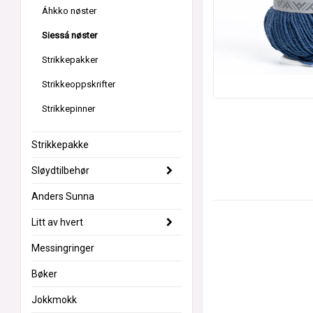
Áhkko nøster
Siessá nøster
Strikkepakker
Strikkeoppskrifter
Strikkepinner
Strikkepakke
Sløydtilbehør
Anders Sunna
Litt av hvert
Messingringer
Bøker
Jokkmokk