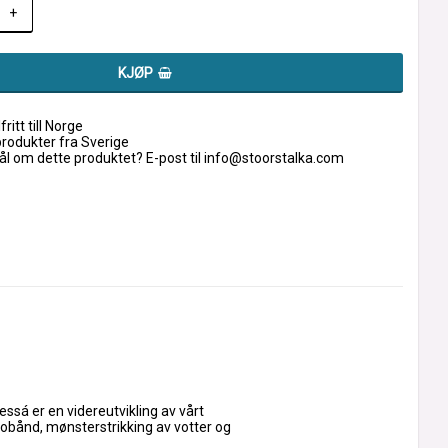
+
KJØP
fritt till Norge
produkter fra Sverige
l om dette produktet? E-post til info@stoorstalka.com
ssá er en videreutvikling av vårt 
kobånd, mønsterstrikking av votter og 