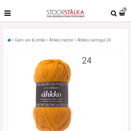
0
Garn vev & strikk
Áhkko nøster
Áhkko varmgul 24