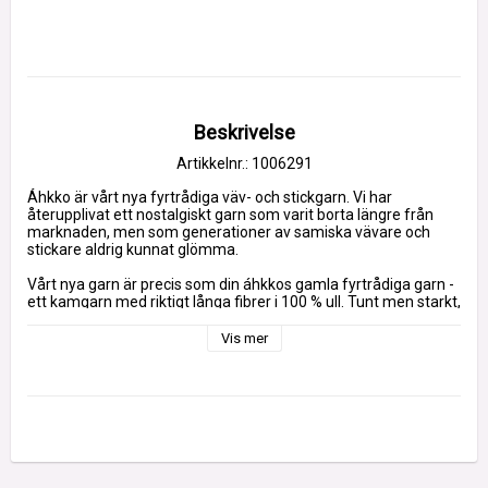
Beskrivelse
Artikkelnr.: 1006291
Áhkko är vårt nya fyrtrådiga väv- och stickgarn. Vi har 
återupplivat ett nostalgiskt garn som varit borta längre från 
marknaden, men som generationer av samiska vävare och 
stickare aldrig kunnat glömma. 
Vårt nya garn är precis som din áhkkos gamla fyrtrådiga garn - 
ett kamgarn med riktigt långa fibrer i 100 % ull. Tunt men starkt, 
smidigt och hållbart. 
Vis mer
Tjocklek: NM 18/4 (4500 meter/kg)
Nystan: 50 g (225 meter)
Ull - bra miljöval
Ull är ett bra miljöval. Det har lågt koldioxidavtryck och är 
återvinningsbart.