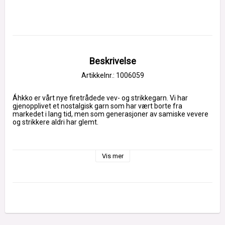
Beskrivelse
Artikkelnr.: 1006059
Áhkko er vårt nye firetrådede vev- og strikkegarn. Vi har 
gjenopplivet et nostalgisk garn som har vært borte fra 
markedet i lang tid, men som generasjoner av samiske vevere 
og strikkere aldri har glemt.
Vårt nye garn er akkurat som din áhkkos gamle firetrådede 
Vis mer
garn – et kamgarn med svært lange fibre i 100 % ull. Tynt, men 
sterkt, smidig og holdbart.
Tykkelse:
 NM 18/4 (4500 meter/kg)
Nøste:
 50 g (225 meter)