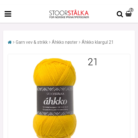
0
Garn vev & strikk
Áhkko nøster
Áhkko klargul 21