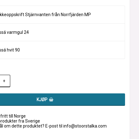
ikkeoppskrift Stjärnvanten från Norrfjärden MP
ssá varmgul 24
ssá hvit 90
+
KJØP
fritt till Norge
produkter fra Sverige
l om dette produktet? E-post til info@stoorstalka.com