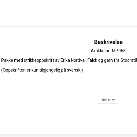
Beskrivelse
Artikkelnr.: MP068
Pakke med strikkeoppskrift av Erika Nordvall Falck og garn fra Stoorst
(Oppskriften er kun tilgjengelig på svensk.)
Strikkepakke for å lage Stjernevotten fra Norrfjärden, et historisk møns
Originalvotten ble funnet som en slitt rest i et uthus utenfor Piteå, og b
Vis mer
Ethel Johanna Nyström fra bygda Antnäs. Votten vakte stor oppmerksom
som turnerte i Sverige fra 2016, og er også omtalt i boka Marknadsvant
Oppskriften er utviklet av strikkeeksperten Erika Nordvall Falck og inneh