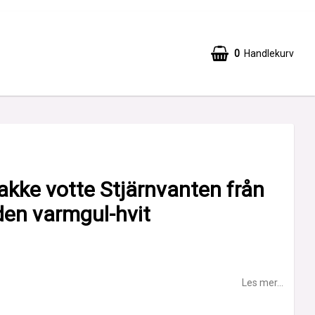
0
Handlekurv
akke votte Stjärnvanten från
den varmgul-hvit
Les mer...