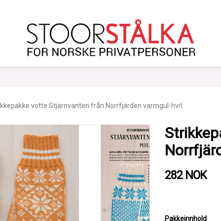
ikkepakke votte Stjärnvanten från Norrfjärden varmgul-hvit
Strikkep
Norrfjär
282 NOK
Pakkeinnhold