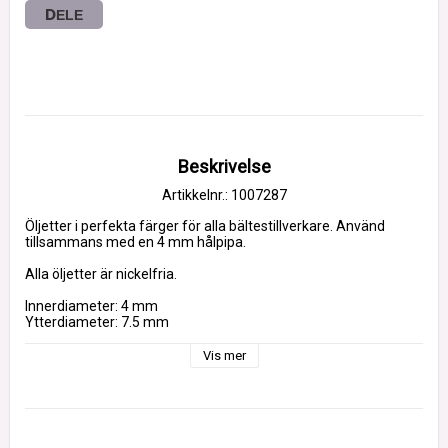
DELE
Beskrivelse
Artikkelnr.: 1007287
Öljetter i perfekta färger för alla bältestillverkare. Använd 
tillsammans med en 4 mm hålpipa.
Alla öljetter är nickelfria.
Innerdiameter: 4 mm
Ytterdiameter: 7.5 mm
Höjd: 4.8 mm
Förpackning: 1000 st
Vis mer
Material: Järn
Vi erbjuder också ett öljettverktyg som passar perfekt med 
STOORSTÅLKA öljetter.