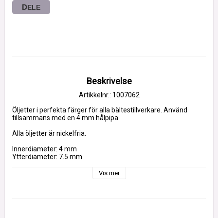
DELE
Beskrivelse
Artikkelnr.: 1007062
Öljetter i perfekta färger för alla bältestillverkare. Använd 
tillsammans med en 4 mm hålpipa.
Alla öljetter är nickelfria.
Innerdiameter: 4 mm
Ytterdiameter: 7.5 mm
Höjd: 4.8 mm
Förpackning: 1000 st
Vis mer
Material: Järn
Vi erbjuder också ett öljettverktyg som passar perfekt med 
STOORSTÅLKA öljetter.