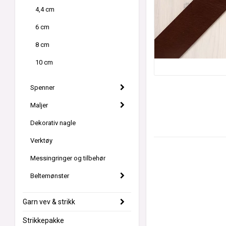
4,4 cm
6 cm
8 cm
10 cm
Spenner
Maljer
Dekorativ nagle
Verktøy
Messingringer og tilbehør
Beltemønster
Garn vev & strikk
Strikkepakke