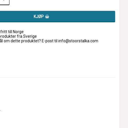
KJØP
fritt till Norge
produkter fra Sverige
l om dette produktet? E-post til info@stoorstalka.com
.