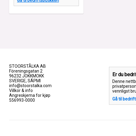
Gå til bedriftsbutikken
STOORSTÅLKA AB
Föreningsgatan 2
Er du bedr
96232 JOKKMOKK
SVERIGE, SÁPMI
Denne nettbu
info@stoorstalka.com
privatperson
Villkor & info
vennligst br
Angreskjema for kjøp
Gå til bedrif
556993-0000