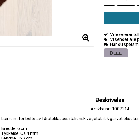
Vi levererar toll
Vi sender alle 
Har du spørsmå
DELE
Beskrivelse
Artikkelnr.: 1007114
Lærreim for belte av førsteklasses italiensk vegetabilsk garvet okselær
Bredde: 6 cm
Tykkelse: Ca 4 mm
Lengde: 123 cm