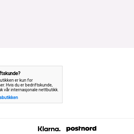
iftskunde?
tikken er kun for
er. Hvis du er bedriftskunde,
uk vår internasjonale nettbutikk.
tsbutikken