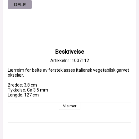
DELE
Beskrivelse
Artikkelnr.: 1007112
Lærreim for belte av førsteklasses italiensk vegetabilsk garvet 
okselær.
Bredde: 3,8 cm
Tykkelse: Ca 3.5 mm
Lengde: 127 cm
Vis mer